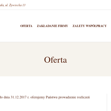
ała, ul. Żywiecka 13
OFERTA
ZAKŁADANIE FIRMY
ZALETY WSPÓŁPRACY
P
r
i
Oferta
m
a
r
y
N
o dnia 31.12.2017 r. oferujemy Państwu prowadzenie rozliczeń
a
v