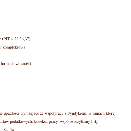
w (PIT – 28,36,37)
yli kompleksowa
 formach własności,
cie upadłości wynikające ze współpracy z Syndykiem, w ramach której
ustaw podatkowych, kodeksu pracy, współtworzyliśmy listy
dla Sądów