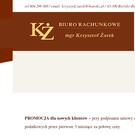
Skip
tel 604 299 368 / email: krzysztof.zurek@biurokz.pl / 43-300 Bielsko-Bi
to
content
PROMOCJA
dla nowych klientów –
przy podpisaniu umowy d
O
podatkowych przez pierwsze 3 miesiące za połowę ceny.