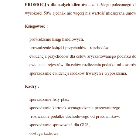
f
PROMOCJA dla stałych klientów –
za każdego poleconego k
wysokości 50% (jednak nie więcej niż wartość miesięczna umow
e
Księgowość :
r
prowadzenie ksiąg handlowych,
t
prowadzenie książki przychodów i rozchodów,
ewidencja przychodów dla celów zryczałtowanego podatku d
a
ewidencja rejestrów dla celów rozliczenia podatku od towaró
sporządzanie ewidencji środków trwałych i wyposażenia,
Kadry :
sporządzanie listy płac,
sporządzanie kartotek wynagrodzenia pracowniczego,
rozliczanie podatku dochodowego od pracowników,
sporządzanie sprawozdań dla GUS,
obsługa kadrowa