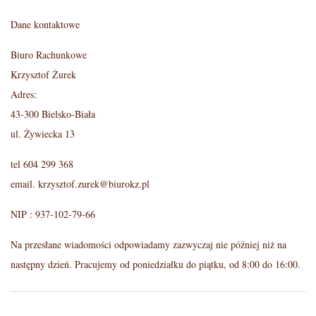
y
Dane kontaktowe
N
K
Biuro Rachunkowe
a
o
Krzysztof Żurek
v
Adres:
n
i
43-300 Bielsko-Biała
ul. Żywiecka 13
g
t
a
tel 604 299 368
a
email. krzysztof.zurek@biurokz.pl
t
k
i
NIP : 937-102-79-66
o
t
Na przesłane wiadomości odpowiadamy zazwyczaj nie później niż na
n
następny dzień. Pracujemy od poniedziałku do piątku, od 8:00 do 16:00.
M
2015-
e